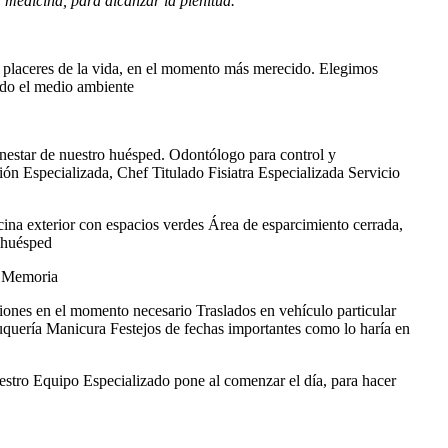
 medicina, para alcanzar la plenitud.
s placeres de la vida, en el momento más merecido. Elegimos
ndo el medio ambiente
ienestar de nuestro huésped. Odontólogo para control y
ión Especializada, Chef Titulado Fisiatra Especializada Servicio
ina exterior con espacios verdes Área de esparcimiento cerrada,
l huésped
la Memoria
tiones en el momento necesario Traslados en vehículo particular
uería Manicura Festejos de fechas importantes como lo haría en
estro Equipo Especializado pone al comenzar el día, para hacer