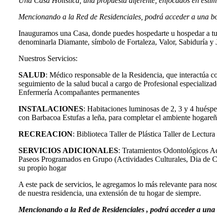
Una Casa Holística, una propuesta diferente, enfocados en estim
Mencionando a la Red de Residenciales, podrá acceder a una bon
Inauguramos una Casa, donde puedes hospedarte u hospedar a tu f
denominarla Diamante, símbolo de Fortaleza, Valor, Sabiduría y 
Nuestros Servicios:
SALUD
: Médico responsable de la Residencia, que interactúa c
seguimiento de la salud bucal a cargo de Profesional especializad
Enfermería Acompañantes permanentes
INSTALACIONES
: Habitaciones luminosas de 2, 3 y 4 huésp
con Barbacoa Estufas a leña, para completar el ambiente hogareñ
RECREACION
: Biblioteca Taller de Plástica Taller de Lect
SERVICIOS ADICIONALES
: Tratamientos Odontológicos Adi
Paseos Programados en Grupo (Actividades Culturales, Dia de C
su propio hogar
A este pack de servicios, le agregamos lo más relevante para no
de nuestra residencia, una extensión de tu hogar de siempre.
Mencionando a la Red de Residenciales , podrá acceder a una 