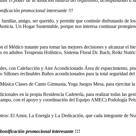
ular el poder de la sanación natural del organismo, acompañando a la
ificación promocional interesante !!!
amiliar, amigo, ser querido, y permitir que continúe disfrutando de lo
Justicia. Un Hogar Sustentable, porque nos interesa continuar protegie
on el Médico tratante para tomar las mejores decisiones y alcanzar el b
o en adultos Terapeuta Holístico, Sistema Floral Dr. Bach, Reiki Nutric
edes, con Calefacción y Aire Acondicionado Área de esparcimiento, pisc
o Sillones reclinables Baños acondicionados para la total seguridad de
ura Música Clases de Canto Gimnasia, Yoga Juegos Mesa, para ejercitar 
cionales en la propia Residencia Cadetería, para realizar todas las ges
ampo, con el apoyo y coordinación del Equipo AMEC) Podología Peluq
sotros: El Amor, La Energía y La Dedicación, que cada integrante de Nu
bonificación promocional interesante !!!